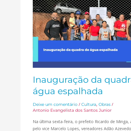
espalhada
Inauguração da quadr
água espalhada
/
,
/
Deixe um comentário
Cultura
Obras
Antonio Evangelista dos Santos Junior
Na última sexta-feira, o prefeito Ricardo de Ming
pelo vice Marcelo Lopes, vereadores Adão Azeved