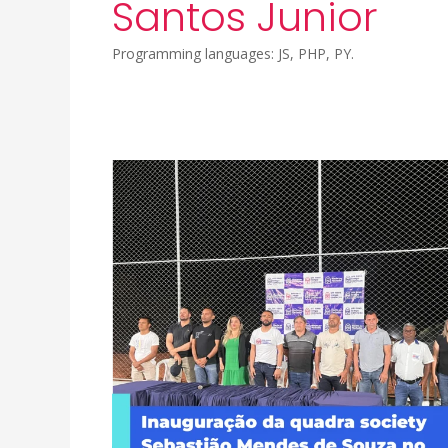
Santos Junior
Programming languages: JS, PHP, PY.
Inauguração
da
quadra
society
Sebastião
Mendes
de
Souza
no
distrito
de
Estreito