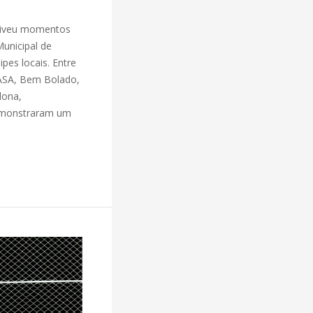
 viveu momentos
unicipal de
pes locais. Entre
ASA, Bem Bolado,
lona,
demonstraram um