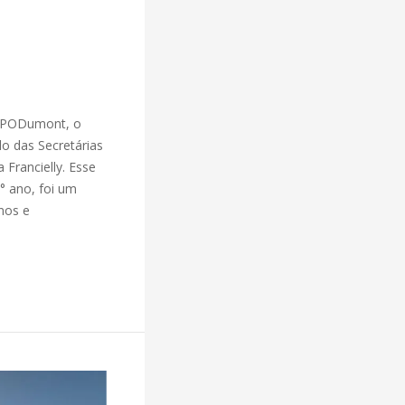
do PODumont, o
o das Secretárias
 Francielly. Esse
° ano, foi um
nos e