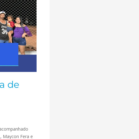
a de
a, acompanhado
o, Maycon Fera e