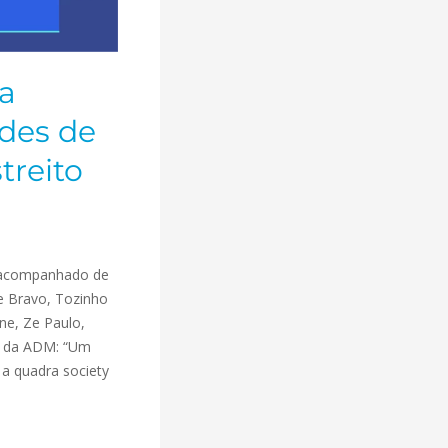
a
ndes de
treito
a, acompanhado de
e Bravo, Tozinho
ane, Ze Paulo,
es da ADM: “Um
a quadra society