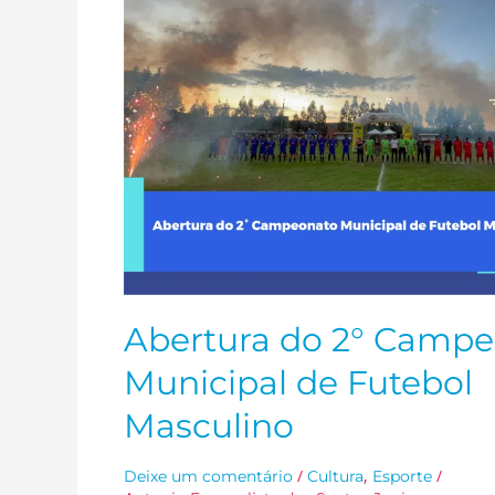
2°
Campeonato
Municipal
de
Futebol
Masculino
Abertura do 2° Camp
Municipal de Futebol
Masculino
/
,
/
Deixe um comentário
Cultura
Esporte