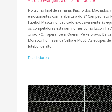
Antonio Evangelista dos Santos Junior
No último final de semana, Riacho dos Machados
emocionantes com a abertura do 2° Campeonato M
Futebol Masculino, dedicado exclusivamente às equi
os competidores estavam nomes como Escolinha 
União PC, Tapera, Bem-Querer, Peixe Bravo, Barce
Morãozinho, Fazenda Velha e Mocó. As equipes 
futebol de alto
Read More »
Inauguração
da
quadra
de
água