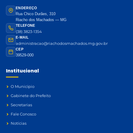
ENDEREÇO
Rua Chico Durães, 310
Riacho dos Machados — MG
TELEFONE
(38) 3823-1354
E-MAIL
administracao@riachodosmachados.mg.gov.br
CEP
39529-000
Institucional
O Município
Gabinete do Prefeito
Secretarias
Fale Conosco
Notícias