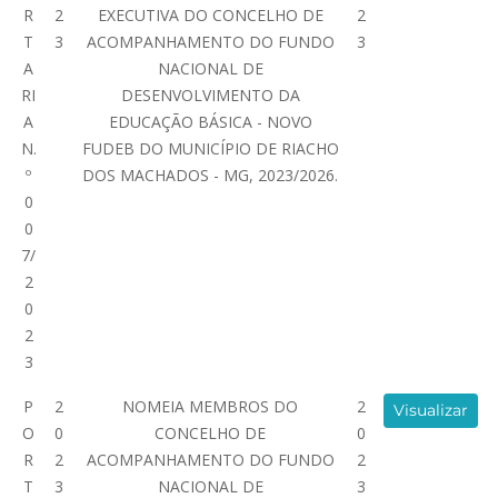
R
2
EXECUTIVA DO CONCELHO DE
2
T
3
ACOMPANHAMENTO DO FUNDO
3
A
NACIONAL DE
RI
DESENVOLVIMENTO DA
A
EDUCAÇÃO BÁSICA - NOVO
N.
FUDEB DO MUNICÍPIO DE RIACHO
º
DOS MACHADOS - MG, 2023/2026.
0
0
7/
2
0
2
3
P
2
NOMEIA MEMBROS DO
2
Visualizar
O
0
CONCELHO DE
0
R
2
ACOMPANHAMENTO DO FUNDO
2
T
3
NACIONAL DE
3