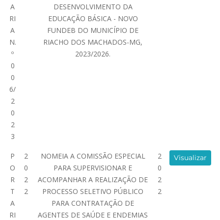
A
DESENVOLVIMENTO DA
RI
EDUCAÇÃO BÁSICA - NOVO
A
FUNDEB DO MUNICÍPIO DE
N.
RIACHO DOS MACHADOS-MG,
º
2023/2026.
0
0
6/
2
0
2
3
P
2
NOMEIA A COMISSÃO ESPECIAL
2
Visualizar
O
0
PARA SUPERVISIONAR E
0
R
2
ACOMPANHAR A REALIZAÇÃO DE
2
T
2
PROCESSO SELETIVO PÚBLICO
2
A
PARA CONTRATAÇÃO DE
RI
AGENTES DE SAÚDE E ENDEMIAS