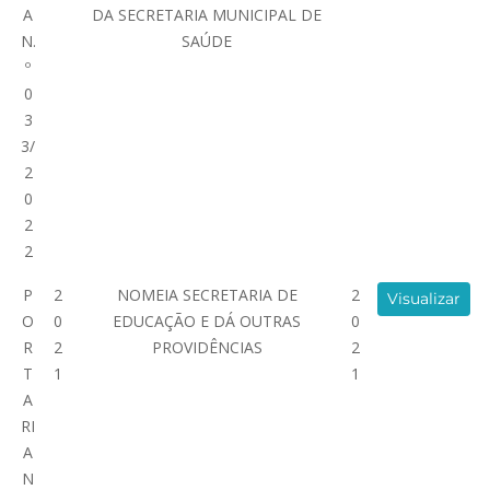
A
DA SECRETARIA MUNICIPAL DE
N.
SAÚDE
º
0
3
3/
2
0
2
2
P
2
NOMEIA SECRETARIA DE
2
Visualizar
O
0
EDUCAÇÃO E DÁ OUTRAS
0
R
2
PROVIDÊNCIAS
2
T
1
1
A
RI
A
N