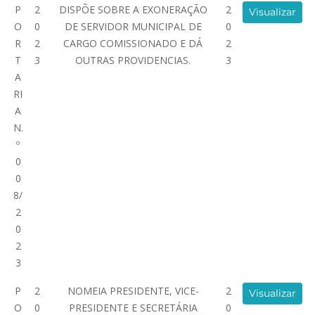
P
2
DISPÕE SOBRE A EXONERAÇÃO
2
Visualizar
O
0
DE SERVIDOR MUNICIPAL DE
0
R
2
CARGO COMISSIONADO E DÁ
2
T
3
OUTRAS PROVIDENCIAS.
3
A
RI
A
N.
º
0
0
8/
2
0
2
3
P
2
NOMEIA PRESIDENTE, VICE-
2
Visualizar
O
0
PRESIDENTE E SECRETÁRIA
0