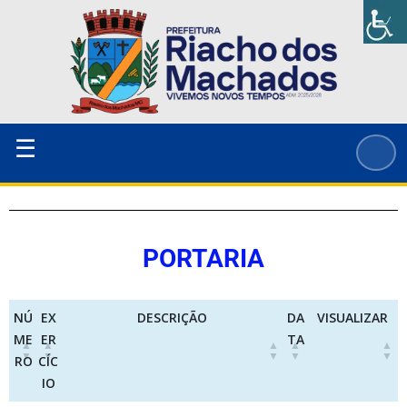
Ir
para
o
conteúdo
☰
PORTARIA
NÚ
EX
DESCRIÇÃO
DA
VISUALIZAR
ME
ER
TA
RO
CÍC
IO