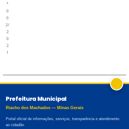
°
0
0
2/
2
0
2
1
Prefeitura Municipal
Riacho dos Machados — Minas Gerais
Portal oficial de informações, serviços, transparência e atendimento
ao cidadão.