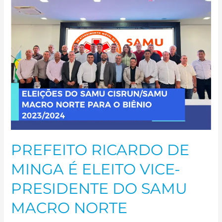
DE
MINGA
É
ELEITO
VICE-
PRESIDENTE
DO
SAMU
MACRO
NORTE
PREFEITO RICARDO DE
MINGA É ELEITO VICE-
PRESIDENTE DO SAMU
MACRO NORTE