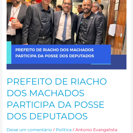
DOS
MACHADOS
PARTICIPA
DA
POSSE
DOS
DEPUTADOS
PREFEITO DE RIACHO
DOS MACHADOS
PARTICIPA DA POSSE
DOS DEPUTADOS
/
/
Deixe um comentário
Política
Antonio Evangelista