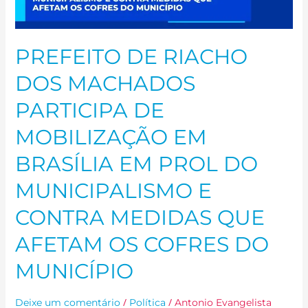
PROL
DO
MUNICIPALISMO
PREFEITO DE RIACHO
E
CONTRA
DOS MACHADOS
MEDIDAS
PARTICIPA DE
QUE
AFETAM
MOBILIZAÇÃO EM
OS
BRASÍLIA EM PROL DO
COFRES
DO
MUNICIPALISMO E
MUNICÍPIO
CONTRA MEDIDAS QUE
AFETAM OS COFRES DO
MUNICÍPIO
/
/
Deixe um comentário
Política
Antonio Evangelista