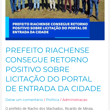
LICITAÇÃO
DO
PORTAL
DE
ENTRADA
DA
CIDADE
PREFEITO RIACHENSE
CONSEGUE RETORNO
POSITIVO SOBRE
LICITAÇÃO DO PORTAL
DE ENTRADA DA CIDADE
/
/
Deixe um comentário
Política
Administracao
O prefeito de Riacho dos Machados, Ricardo de Minga,