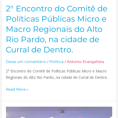
Rio
2° Encontro do Comitê de
Pardo,
na
Políticas Públicas Micro e
cidade
Macro Regionais do Alto
de
Curral
Rio Pardo, na cidade de
de
Curral de Dentro.
Dentro.
/
/
Deixe um comentário
Política
Antonio Evangelista
2° Encontro do Comitê de Políticas Públicas Micro e Macro
Regionais do Alto Rio Pardo, na cidade de Curral de Dentro.
Read More »
PREFEITO
RICARDO