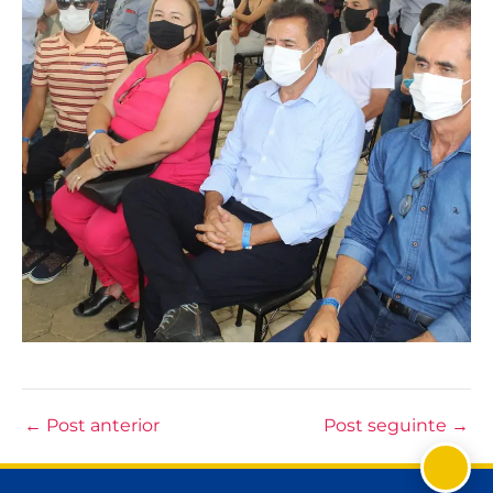
←
Post anterior
Post seguinte
→