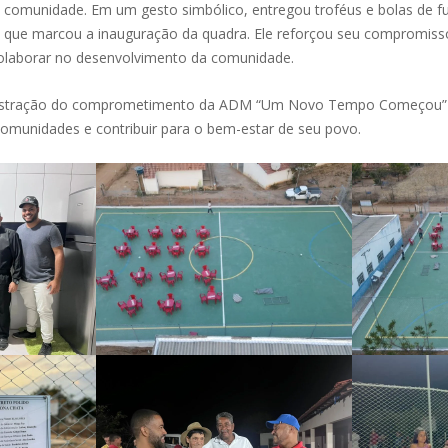
omunidade. Em um gesto simbólico, entregou troféus e bolas de fu
l que marcou a inauguração da quadra. Ele reforçou seu compromiss
 colaborar no desenvolvimento da comunidade.
nstração do comprometimento da ADM “Um Novo Tempo Começou” 
munidades e contribuir para o bem-estar de seu povo.