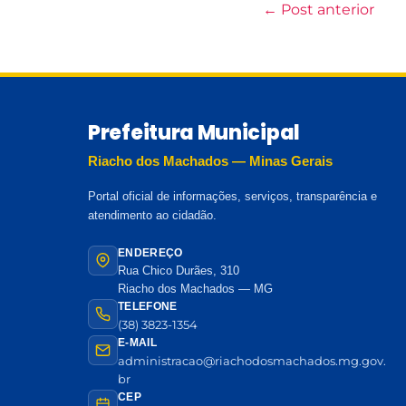
←
Post anterior
Prefeitura Municipal
Riacho dos Machados — Minas Gerais
Portal oficial de informações, serviços, transparência e
atendimento ao cidadão.
ENDEREÇO
Rua Chico Durães, 310
Riacho dos Machados — MG
TELEFONE
(38) 3823-1354
E-MAIL
administracao@riachodosmachados.mg.gov.
br
CEP