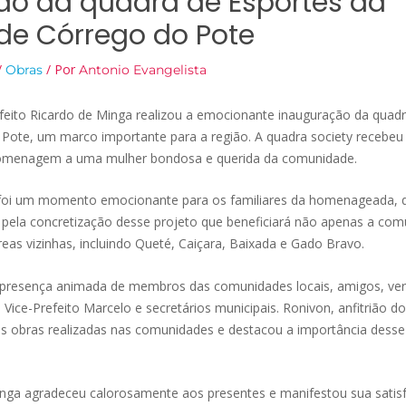
ão da quadra de Esportes da
e Córrego do Pote
/
/ Por
Obras
Antonio Evangelista
feito Ricardo de Minga realizou a emocionante inauguração da quadr
ote, um marco importante para a região. A quadra society recebeu
homenagem a uma mulher bondosa e querida da comunidade.
 foi um momento emocionante para os familiares da homenageada, 
pela concretização desse projeto que beneficiará não apenas a co
as vizinhas, incluindo Queté, Caiçara, Baixada e Gado Bravo.
presença animada de membros das comunidades locais, amigos, ver
 Vice-Prefeito Marcelo e secretários municipais. Ronivon, anfitrião 
las obras realizadas nas comunidades e destacou a importância dess
inga agradeceu calorosamente aos presentes e manifestou sua satis