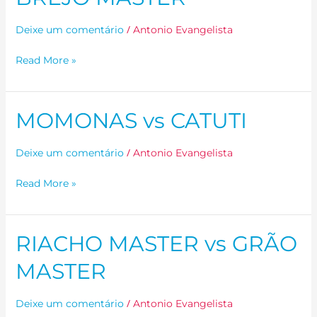
BREJO
/
Deixe um comentário
Antonio Evangelista
MASTER
Read More »
MOMONAS vs CATUTI
MOMONAS
vs
CATUTI
/
Deixe um comentário
Antonio Evangelista
Read More »
RIACHO MASTER vs GRÃO
RIACHO
MASTER
MASTER
vs
GRÃO
/
Deixe um comentário
Antonio Evangelista
MASTER