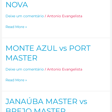
NOVA
vs
VILA
/
Deixe um comentário
Antonio Evangelista
NOVA
Read More »
MONTE AZUL vs PORT
MONTE
AZUL
MASTER
vs
PORT
/
Deixe um comentário
Antonio Evangelista
MASTER
Read More »
JANAÚBA MASTER vs
JANAÚBA
MASTER
BREJO MASTER
vs