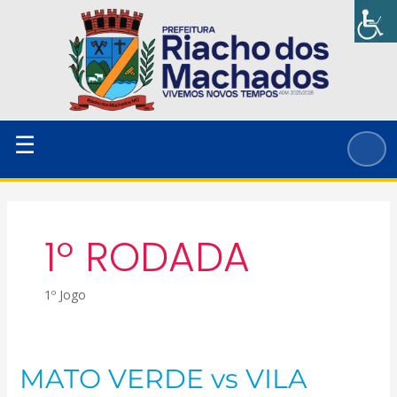
Ir
para
o
conteúdo
☰
1º RODADA
1º Jogo
MATO VERDE vs VILA
MATO
VERDE