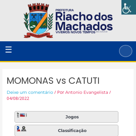
Ir
para
o
conteúdo
☰
MOMONAS vs CATUTI
/ Por
/
Deixe um comentário
Antonio Evangelista
04/08/2022
Jogos
Classificação