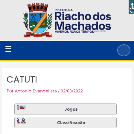
Ir
para
o
conteúdo
☰
CATUTI
Por
/
02/08/2022
Antonio Evangelista
Jogos
Classificação