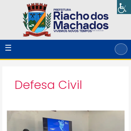
Ir
para
o
conteúdo
☰
Defesa Civil
Simulado
de
Emergência