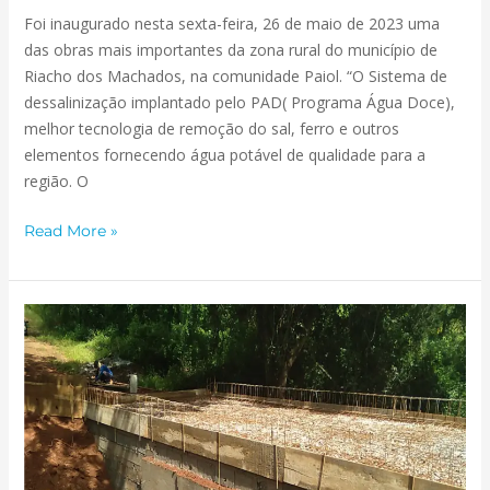
Foi inaugurado nesta sexta-feira, 26 de maio de 2023 uma
das obras mais importantes da zona rural do município de
Riacho dos Machados, na comunidade Paiol. “O Sistema de
dessalinização implantado pelo PAD( Programa Água Doce),
melhor tecnologia de remoção do sal, ferro e outros
elementos fornecendo água potável de qualidade para a
região. O
Read More »
Ponte
Molhada
na
Comunidade
Tapera
em
fase