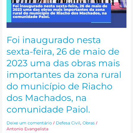
2023
uma
das
obras
mais
Foi inaugurado nesta
importantes
da
sexta-feira, 26 de maio de
zona
2023 uma das obras mais
rural
do
importantes da zona rural
município
de
do município de Riacho
Riacho
dos Machados, na
dos
Machados,
comunidade Paiol.
na
comunidade
/
,
/
Deixe um comentário
Defesa Civil
Obras
Paiol.
Antonio Evangelista