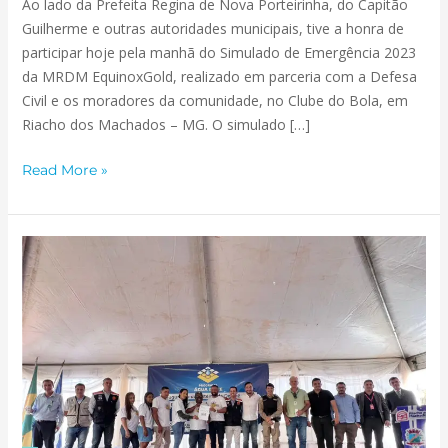
Ao lado da Prefeita Regina de Nova Porteirinha, do Capitão
Guilherme e outras autoridades municipais, tive a honra de
participar hoje pela manhã do Simulado de Emergência 2023
da MRDM EquinoxGold, realizado em parceria com a Defesa
Civil e os moradores da comunidade, no Clube do Bola, em
Riacho dos Machados – MG. O simulado […]
Read More »
Foi
inaugurado
nesta
sexta-
feira,
26
de
maio
de