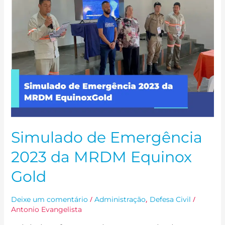
2023
da
MRDM
Equinox
Gold
Simulado de Emergência
2023 da MRDM Equinox
Gold
/
,
/
Deixe um comentário
Administração
Defesa Civil
Antonio Evangelista