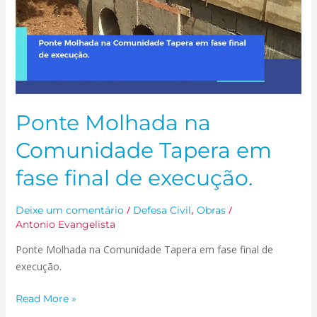
final
de
execução.
Ponte Molhada na
Comunidade Tapera em
fase final de execução.
/
,
/
Deixe um comentário
Defesa Civil
Obras
Antonio Evangelista
Ponte Molhada na Comunidade Tapera em fase final de
execução.
Read More »