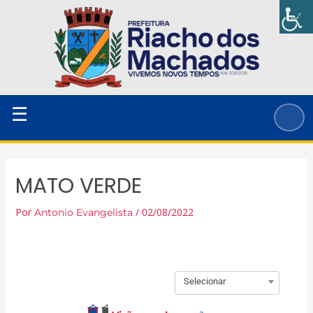
Ir
para
o
conteúdo
☰
MATO VERDE
Por
/
02/08/2022
Antonio Evangelista
Selecionar