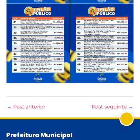
←
Post anterior
Post seguinte
→
Prefeitura Municipal