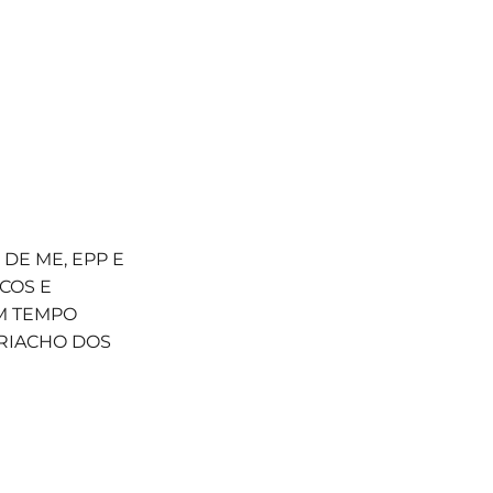
DE ME, EPP E
COS E
M TEMPO
 RIACHO DOS