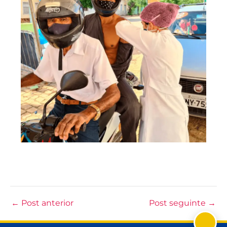
←
Post anterior
Post seguinte
→