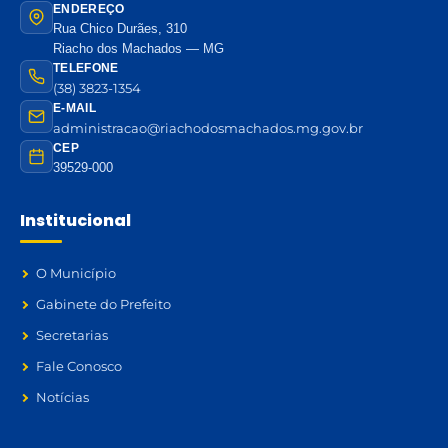
ENDEREÇO
Rua Chico Durães, 310
Riacho dos Machados — MG
TELEFONE
(38) 3823-1354
E-MAIL
administracao@riachodosmachados.mg.gov.br
CEP
39529-000
Institucional
O Município
Gabinete do Prefeito
Secretarias
Fale Conosco
Notícias