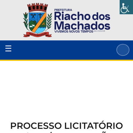
Ir
para
o
conteúdo
☰
PROCESSO LICITATÓRIO