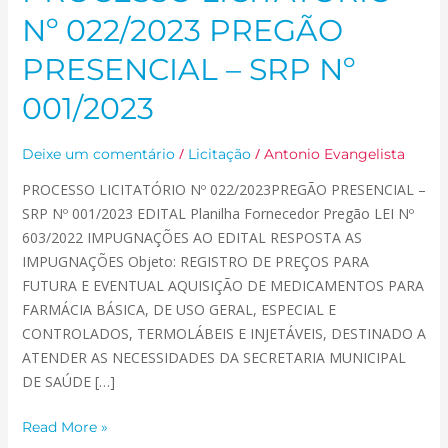
LICITATÓRIO
Nº 022/2023 PREGÃO
Nº
022/2023
PRESENCIAL – SRP Nº
PREGÃO
001/2023
PRESENCIAL
–
SRP
/
/
Deixe um comentário
Licitação
Antonio Evangelista
Nº
PROCESSO LICITATÓRIO Nº 022/2023PREGÃO PRESENCIAL –
001/2023
SRP Nº 001/2023 EDITAL Planilha Fornecedor Pregão LEI Nº
603/2022 IMPUGNAÇÕES AO EDITAL RESPOSTA AS
IMPUGNAÇÕES Objeto: REGISTRO DE PREÇOS PARA
FUTURA E EVENTUAL AQUISIÇÃO DE MEDICAMENTOS PARA
FARMÁCIA BÁSICA, DE USO GERAL, ESPECIAL E
CONTROLADOS, TERMOLÁBEIS E INJETÁVEIS, DESTINADO A
ATENDER AS NECESSIDADES DA SECRETARIA MUNICIPAL
DE SAÚDE […]
Read More »