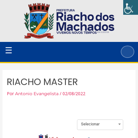
Ir
para
o
conteúdo
☰
RIACHO MASTER
Por
/
02/08/2022
Antonio Evangelista
Selecionar