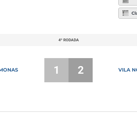
Cl
4º RODADA
1
2
MONAS
VILA 