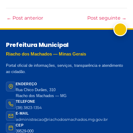
←
Post anterior
Post seguinte
→
Prefeitura Municipal
Riacho dos Machados — Minas Gerais
Portal oficial de informações, serviços, transparência e atendimento
ao cidadão.
ENDEREÇO
Rua Chico Durães, 310
Riacho dos Machados — MG
TELEFONE
(38) 3823-1354
E-MAIL
administracao@riachodosmachados.mg.gov.br
CEP
39529-000