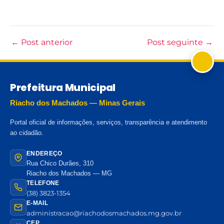
←
Post anterior
Post seguinte
→
Prefeitura Municipal
Riacho dos Machados — Minas Gerais
Portal oficial de informações, serviços, transparência e atendimento
ao cidadão.
ENDEREÇO
Rua Chico Durães, 310
Riacho dos Machados — MG
TELEFONE
(38) 3823-1354
E-MAIL
administracao@riachodosmachados.mg.gov.br
CEP