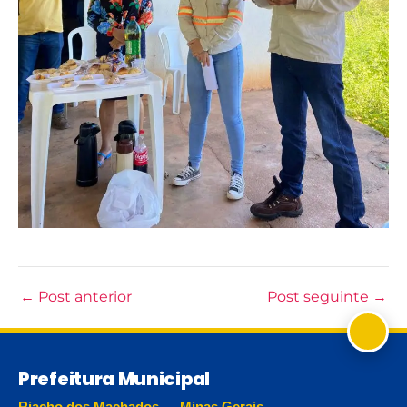
←
Post anterior
Post seguinte
→
Prefeitura Municipal
Riacho dos Machados — Minas Gerais