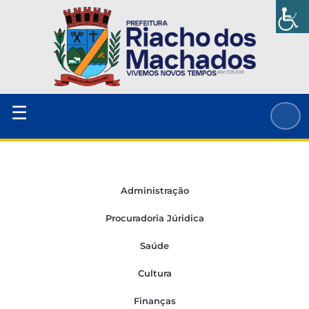
Ir
para
o
conteúdo
☰
Administração
Procuradoria Júridica
Saúde
Cultura
Finanças