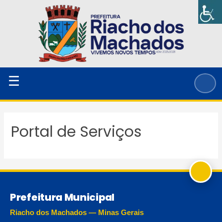
Ir
para
o
conteúdo
☰
Portal de Serviços
Prefeitura Municipal
Riacho dos Machados — Minas Gerais