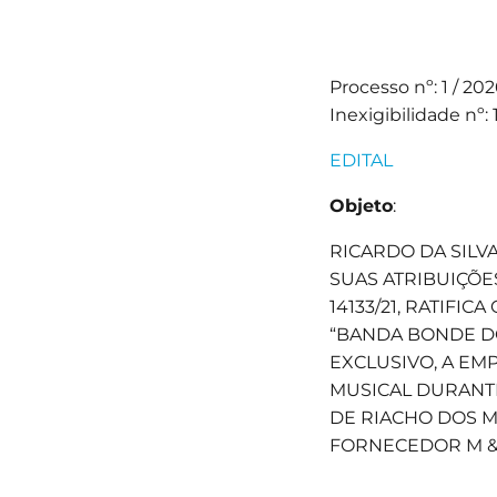
Processo nº: 1 / 20
Inexigibilidade nº: 
EDITAL
Objeto
:
RICARDO DA SILV
SUAS ATRIBUIÇÕES
14133/21, RATIFI
“BANDA BONDE D
EXCLUSIVO, A EM
MUSICAL DURANTE
DE RIACHO DOS M
FORNECEDOR M &