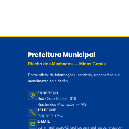
Prefeitura Municipal
Riacho dos Machados — Minas Gerais
Portal oficial de informações, serviços, transparência e
atendimento ao cidadão.
ENDEREÇO
Rua Chico Durães, 310
Riacho dos Machados — MG
TELEFONE
(38) 3823-1354
E-MAIL
administracao@riachodosmachados.mg.gov.