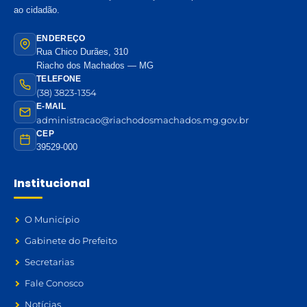
ao cidadão.
ENDEREÇO
Rua Chico Durães, 310
Riacho dos Machados — MG
TELEFONE
(38) 3823-1354
E-MAIL
administracao@riachodosmachados.mg.gov.br
CEP
39529-000
Institucional
O Município
Gabinete do Prefeito
Secretarias
Fale Conosco
Notícias