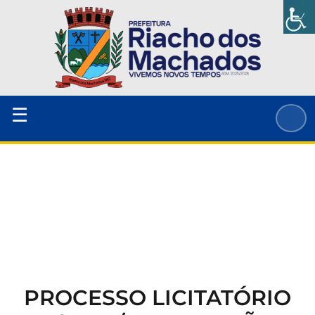
Ir
para
o
conteúdo
☰
PROCESSO LICITATÓRIO