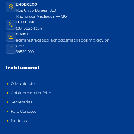
ENDEREÇO
Rua Chico Durães, 310
Riacho dos Machados — MG
TELEFONE
(38) 3823-1354
E-MAIL
administracao@riachodosmachados.mg.gov.br
CEP
39529-000
Institucional
O Município
Gabinete do Prefeito
Secretarias
Fale Conosco
Notícias