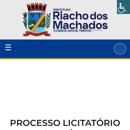
Ir
para
o
conteúdo
☰
PROCESSO LICITATÓRIO