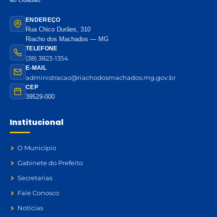
ENDEREÇO
Rua Chico Durães, 310
Riacho dos Machados — MG
TELEFONE
(38) 3823-1354
E-MAIL
administracao@riachodosmachados.mg.gov.br
CEP
39529-000
Institucional
O Município
Gabinete do Prefeito
Secretarias
Fale Conosco
Notícias