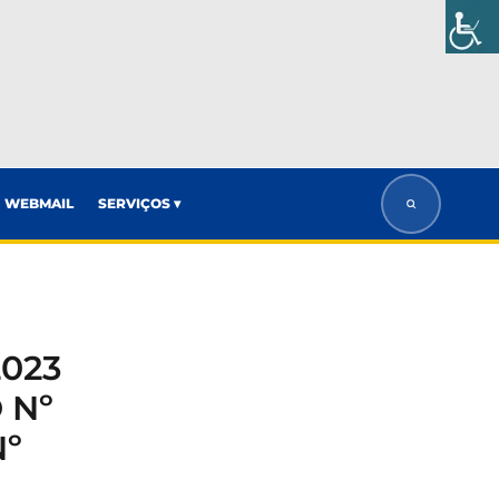
WEBMAIL
SERVIÇOS ▾
2023
 Nº
Nº