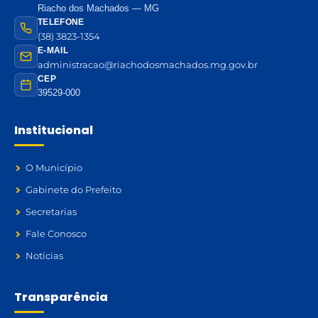
Riacho dos Machados — MG
TELEFONE
(38) 3823-1354
E-MAIL
administracao@riachodosmachados.mg.gov.br
CEP
39529-000
Institucional
O Município
Gabinete do Prefeito
Secretarias
Fale Conosco
Notícias
Transparência