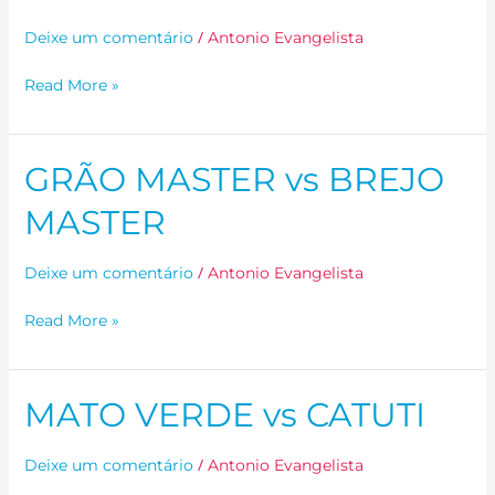
MASTER
/
Deixe um comentário
Antonio Evangelista
Read More »
GRÃO MASTER vs BREJO
GRÃO
MASTER
MASTER
vs
BREJO
/
Deixe um comentário
Antonio Evangelista
MASTER
Read More »
MATO VERDE vs CATUTI
MATO
VERDE
vs
/
Deixe um comentário
Antonio Evangelista
CATUTI