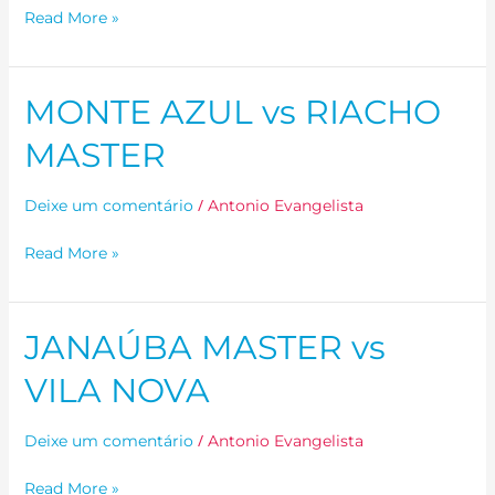
Read More »
MONTE AZUL vs RIACHO
MONTE
AZUL
MASTER
vs
RIACHO
/
Deixe um comentário
Antonio Evangelista
MASTER
Read More »
JANAÚBA MASTER vs
JANAÚBA
MASTER
VILA NOVA
vs
VILA
/
Deixe um comentário
Antonio Evangelista
NOVA
Read More »