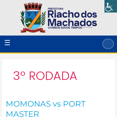
Ir
para
o
conteúdo
☰
3º RODADA
MOMONAS vs PORT
MOMONAS
vs
MASTER
PORT