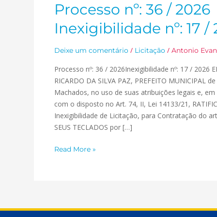
Processo nº: 36 / 2026
Processo
nº:
Inexigibilidade nº: 17 /
36
/
/
/
Deixe um comentário
Licitação
Antonio Evan
2026
Inexigibilidade
Processo nº: 36 / 2026Inexigibilidade nº: 17 / 2026
nº:
RICARDO DA SILVA PAZ, PREFEITO MUNICIPAL de 
17
Machados, no uso de suas atribuições legais e, e
/
com o disposto no Art. 74, II, Lei 14133/21, RATIF
2026
Inexigibilidade de Licitação, para Contratação do a
SEUS TECLADOS por […]
Read More »