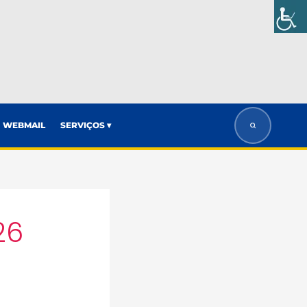
WEBMAIL
SERVIÇOS ▾
26