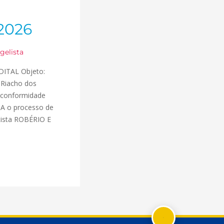
 2026
gelista
 EDITAL Objeto:
Riacho dos
m conformidade
ICA o processo de
rtista ROBÉRIO E