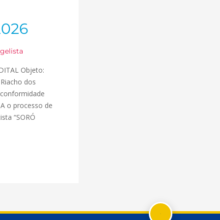
 2026
gelista
 EDITAL Objeto:
Riacho dos
m conformidade
ICA o processo de
rtista “SORÓ