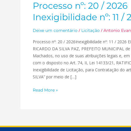
Processo nº: 20 / 2026
Processo
nº:
Inexigibilidade nº: 11 /
20
/
/
/
Deixe um comentário
Licitação
Antonio Evan
2026
Inexigibilidade
Processo nº: 20 / 2026Inexigibilidade nº: 11 / 2026
nº:
RICARDO DA SILVA PAZ, PREFEITO MUNICIPAL de 
11
Machados, no uso de suas atribuições legais e, e
/
com o disposto no Art. 74, II, Lei 14133/21, RATIF
2026
Inexigibilidade de Licitação, para Contratação do a
SILVA” por meio de […]
Read More »