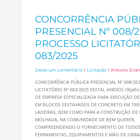
CONCORRÊNCIA PÚB
CONCORRÊNCIA
PÚBLICA
PRESENCIAL Nº 008/2
PRESENCIAL
Nº
PROCESSO LICITATÓR
008/2025
083/2025
PROCESSO
LICITATÓRIO
Nº
/
/
Deixe um comentário
Licitação
Antonio Evan
083/2025
CONCORRÊNCIA PÚBLICA PRESENCIAL Nº 008/2
LICITATÓRIO Nº 083/2025 EDITAL ANEXOS Obje
DE EMPRESA ESPECIALIZADA PARA EXECUÇÃO D
EM BLOCOS SEXTAVADOS DE CONCRETO EM TRE
LADEIRAS, BEM COMO PARA A CONSTRUÇÃO DE
MOLHADA, NA COMUNIDADE DE BEM QUERER,
COMPREENDENDO O FORNECIMENTO DE TODOS 
FERRAMENTAS, EQUIPAMENTOS E MÃO DE OBRA 