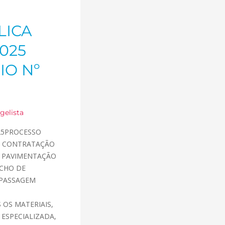
LICA
025
IO Nº
gelista
025PROCESSO
to: CONTRATAÇÃO
E PAVIMENTAÇÃO
CHO DE
 PASSAGEM
OS MATERIAIS,
ESPECIALIZADA,