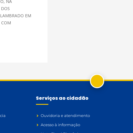
O, NA
 DOS
 ALAMBRADO EM
, COM
Serviços ao cidadão
cia
Ouvidoria e atendimento
Acesso à informação