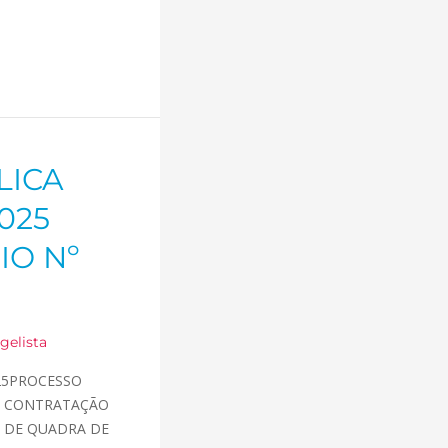
LICA
025
IO Nº
gelista
025PROCESSO
to: CONTRATAÇÃO
O DE QUADRA DE