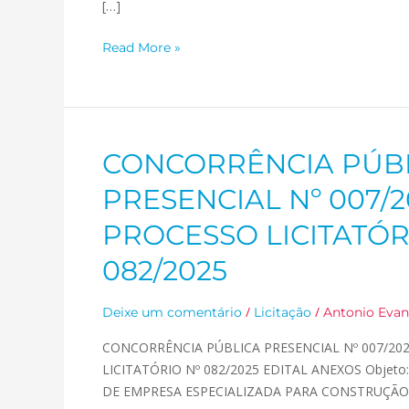
[…]
Read More »
CONCORRÊNCIA PÚB
CONCORRÊNCIA
PÚBLICA
PRESENCIAL Nº 007/2
PRESENCIAL
Nº
PROCESSO LICITATÓR
007/2025
082/2025
PROCESSO
LICITATÓRIO
Nº
/
/
Deixe um comentário
Licitação
Antonio Evan
082/2025
CONCORRÊNCIA PÚBLICA PRESENCIAL Nº 007/2
LICITATÓRIO Nº 082/2025 EDITAL ANEXOS Obje
DE EMPRESA ESPECIALIZADA PARA CONSTRUÇÃ