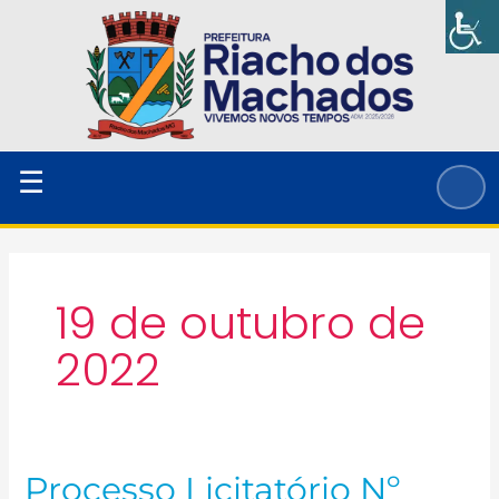
Ir
para
o
conteúdo
☰
19 de outubro de
2022
Processo Licitatório Nº
Processo