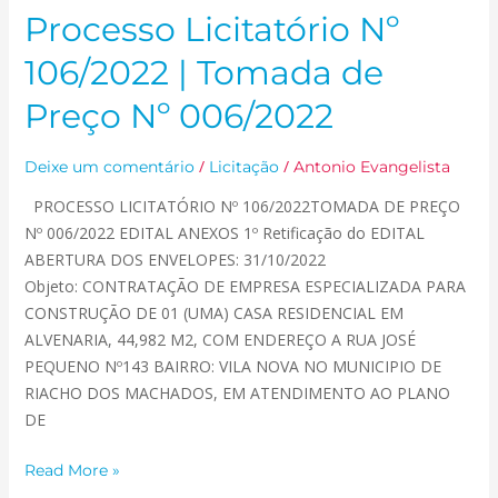
Processo Licitatório Nº
Processo
Licitatório
106/2022 | Tomada de
Nº
106/2022
Preço Nº 006/2022
|
Tomada
/
/
Deixe um comentário
Licitação
Antonio Evangelista
de
PROCESSO LICITATÓRIO Nº 106/2022TOMADA DE PREÇO
Preço
Nº 006/2022 EDITAL ANEXOS 1º Retificação do EDITAL
Nº
ABERTURA DOS ENVELOPES: 31/10/2022
006/2022
Objeto: CONTRATAÇÃO DE EMPRESA ESPECIALIZADA PARA
CONSTRUÇÃO DE 01 (UMA) CASA RESIDENCIAL EM
ALVENARIA, 44,982 M2, COM ENDEREÇO A RUA JOSÉ
PEQUENO Nº143 BAIRRO: VILA NOVA NO MUNICIPIO DE
RIACHO DOS MACHADOS, EM ATENDIMENTO AO PLANO
DE
Read More »