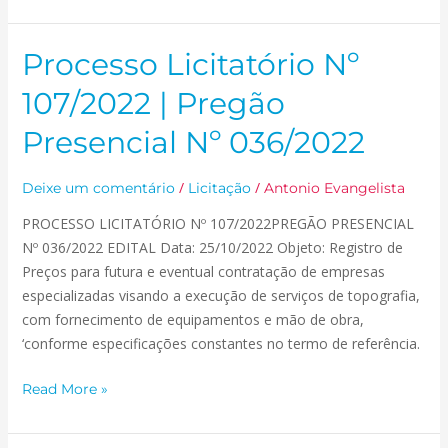
Processo Licitatório Nº
Processo
Licitatório
107/2022 | Pregão
Nº
107/2022
Presencial Nº 036/2022
|
Pregão
/
/
Deixe um comentário
Licitação
Antonio Evangelista
Presencial
PROCESSO LICITATÓRIO Nº 107/2022PREGÃO PRESENCIAL
Nº
Nº 036/2022 EDITAL Data: 25/10/2022 Objeto: Registro de
036/2022
Preços para futura e eventual contratação de empresas
especializadas visando a execução de serviços de topografia,
com fornecimento de equipamentos e mão de obra,
‘conforme especificações constantes no termo de referência.
Read More »